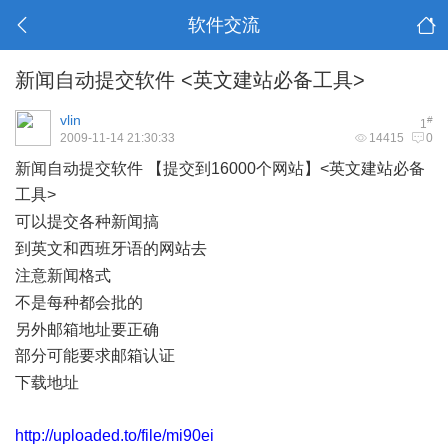
软件交流
新闻自动提交软件 <英文建站必备工具>
vlin
#
1
2009-11-14 21:30:33
14415
0
新闻自动提交软件 【提交到16000个网站】<英文建站必备
工具>
6 [) d% v: D3 _+ L* W
可以提交各种新闻搞
. J( M" F! `8 q% t. i" b- y: g
到英文和西班牙语的网站去
, Q% e, M6 K! U3 b( Z, G
注意新闻格式
3 g# ?% t0 L) E- [
不是每种都会批的
4 _- Y; ^+ Y" K0 E2 n
另外邮箱地址要正确
部分可能要求邮箱认证
: c& H0 v Y: ]$ s
下载地址
/ g* z2 z S/ y; w9 ]) W. _1 n
http://uploaded.to/file/mi90ei