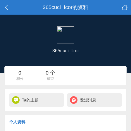
365cuci_fcor的资料
365cuci_fcor
0
0 个
积分
威望
Ta的主题
发短消息
个人资料